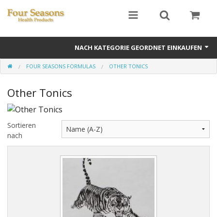
NACH KATEGORIE GEORDNET EINKAUFEN
FOUR SEASONS FORMULAS
OTHER TONICS
Ginseng
Other Tonics
Four Seasons Formulas
East Earth Herbs
Sortieren
Chinese Patent Formulas
nach
Raw Herbs
Starter Kits
Essential Oils